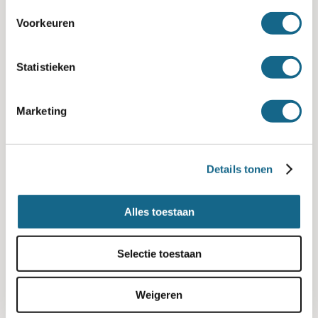
Voorkeuren
Statistieken
Marketing
Virtuele rondleiding
Details tonen
24 februari 2021
Alles toestaan
Wij kunnen niet wachten om u weer (online) te
mogen ontvangen! Zodra de piek van het Corona
Selectie toestaan
virus tot het niveau gedaald is dat Nederland
voorzichtig weer in bedrijf
Weigeren
Lees meer