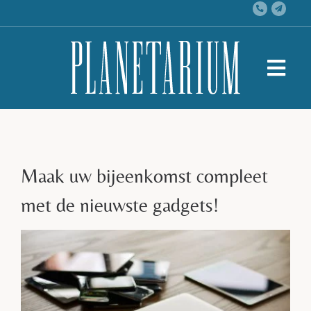
Skip
to
content
Togg
Navi
Training
Congres & Vergadering
Maak uw bijeenkomst compleet
Event
met de nieuwste gadgets!
Activiteiten
Over ons