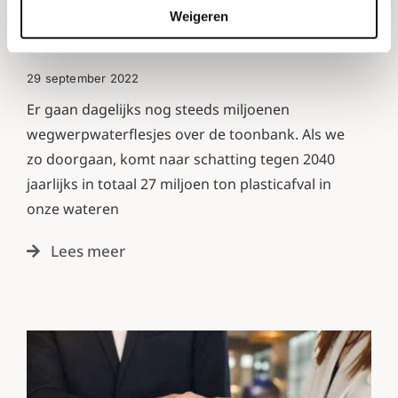
Planetarium & Dopper lanceren de
Weigeren
gloednieuwe Dopper Water Tap!
29 september 2022
Er gaan dagelijks nog steeds miljoenen
wegwerpwaterflesjes over de toonbank. Als we
zo doorgaan, komt naar schatting tegen 2040
jaarlijks in totaal 27 miljoen ton plasticafval in
onze wateren
Lees meer