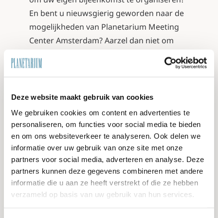
En bent u nieuwsgierig geworden naar de
mogelijkheden van Planetarium Meeting
Center Amsterdam? Aarzel dan niet om
contact met ons op te nemen en kom een
keer langs voor een rondleiding. Heeft u
zelf ook een tip voor het organiseren van
een bijeenkomst, deel deze dan met ons
Deze website maakt gebruik van cookies
via
facebook
!
We gebruiken cookies om content en advertenties te
personaliseren, om functies voor social media te bieden
en om ons websiteverkeer te analyseren. Ook delen we
informatie over uw gebruik van onze site met onze
partners voor social media, adverteren en analyse. Deze
24 oktober 2017 |
Planetarium Amsterdam
partners kunnen deze gegevens combineren met andere
informatie die u aan ze heeft verstrekt of die ze hebben
verzameld op basis van uw gebruik van hun services.
Vorige
Volgende