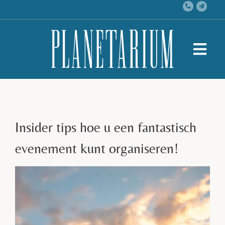
Skip
to
content
Togg
Navi
Training
Congres & Vergadering
Insider tips hoe u een fantastisch
Event
evenement kunt organiseren!
Activiteiten
Over ons