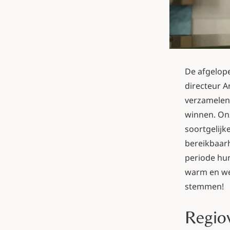
De afgelop
directeur 
verzamelen 
winnen. On
soortgelijk
bereikbaarh
periode hun
warm en we
stemmen!
Regio