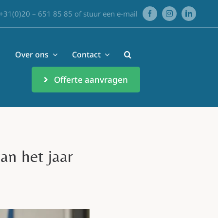
+31(0)20 – 651 85 85
of
stuur een e-mail
Over ons
Contact
Offerte aanvragen
an het jaar