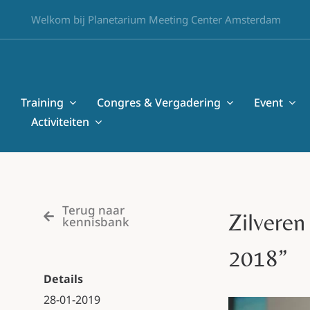
Skip
Welkom bij Planetarium Meeting Center Amsterdam
to
content
Training
Congres & Vergadering
Event
Activiteiten
Terug naar
Zilveren
kennisbank
2018”
Details
28-01-2019