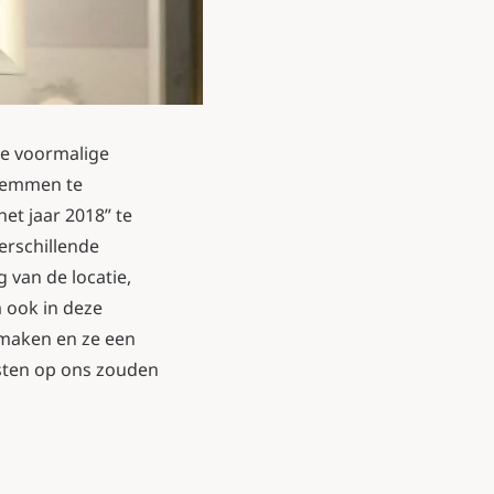
ze voormalige
stemmen te
et jaar 2018” te
erschillende
 van de locatie,
m ook in deze
 maken en ze een
asten op ons zouden