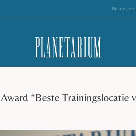
Bel ons op
 Award “Beste Trainingslocatie v