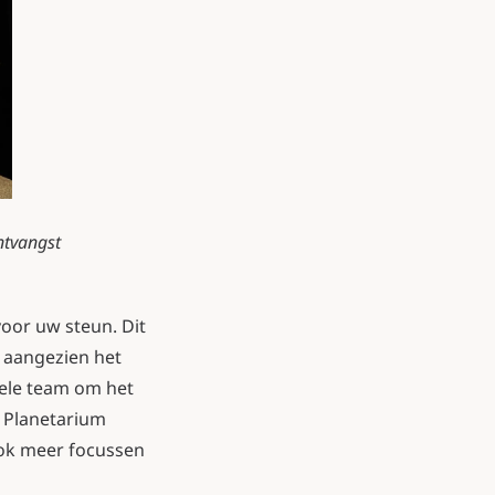
ntvangst
voor uw steun. Dit
n aangezien het
hele team om het
l Planetarium
ook meer focussen