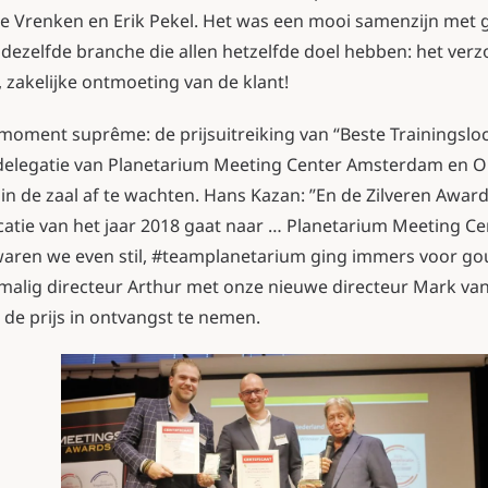
e Vrenken en Erik Pekel. Het was een mooi samenzijn met 
dezelfde branche die allen hetzelfde doel hebben: het ver
, zakelijke ontmoeting van de klant!
moment suprême: de prijsuitreiking van “Beste Trainingsloc
 delegatie van Planetarium Meeting Center Amsterdam en 
n de zaal af te wachten. Hans Kazan: ”En de Zilveren Awar
catie van het jaar 2018 gaat naar … Planetarium Meeting C
waren we even stil, #teamplanetarium ging immers voor gou
malig directeur Arthur met onze nieuwe directeur Mark van
de prijs in ontvangst te nemen.