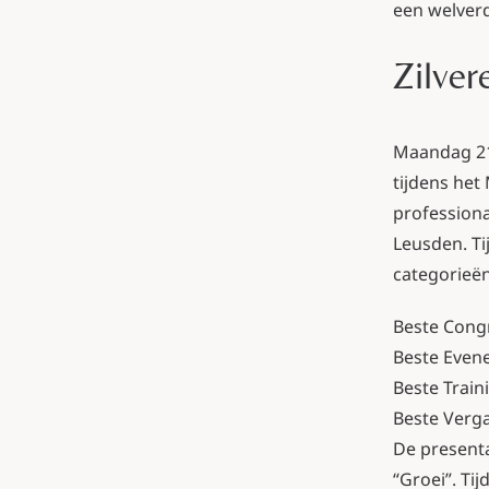
een welver
Zilve
Maandag 21 
tijdens het
profession
Leusden. Ti
categorieën
Beste Congr
Beste Evene
Beste Train
Beste Verga
De presenta
“Groei”. Ti