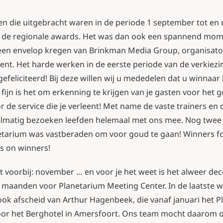
n die uitgebracht waren in de periode 1 september tot en
r de regionale awards. Het was dan ook een spannend mom
en envelop kregen van Brinkman Media Group, organisato
ent. Het harde werken in de eerste periode van de verkiezi
gefeliciteerd! Bij deze willen wij u mededelen dat u winnaar
 fijn is het om erkenning te krijgen van je gasten voor het 
r de service die je verleent! Met name de vaste trainers en
gelmatig bezoeken leefden helemaal met ons mee. Nog twe
tarium was vastberaden om voor goud te gaan! Winners fo
s on winners!
egt voorbij: november … en voor je het weet is het alweer d
 maanden voor Planetarium Meeting Center. In de laatste
ok afscheid van Arthur Hagenbeek, die vanaf januari het P
voor het Berghotel in Amersfoort. Ons team mocht daarom 