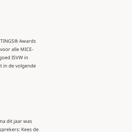
MEETINGS® Awards
 voor alle MICE-
goed ISVW in
kt in de volgende
ma dit jaar was
sprekers: Kees de