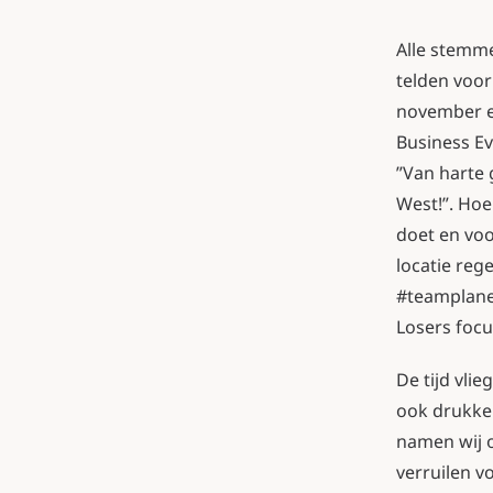
Alle stemme
telden voo
november e
Business Ev
”Van harte 
West!”. Hoe
doet en voo
locatie re
#teamplane
Losers focu
De tijd vli
ook drukke
namen wij o
verruilen 