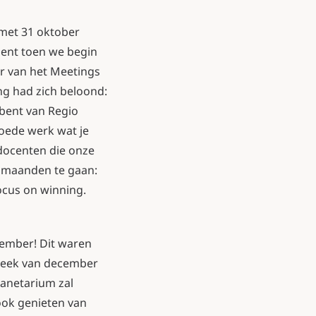
 met 31 oktober
ent toen we begin
r van het Meetings
ng had zich beloond:
 bent van Regio
goede werk wat je
 docenten die onze
e maanden te gaan:
cus on winning.
ecember! Dit waren
 week van december
lanetarium zal
ook genieten van