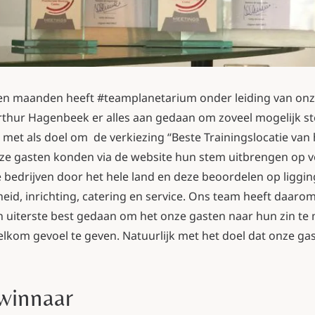
en maanden heeft #teamplanetarium onder leiding van on
Arthur Hagenbeek er alles aan gedaan om zoveel mogelijk 
met als doel om de verkiezing “Beste Trainingslocatie van h
ze gasten konden via de website hun stem uitbrengen op v
e bedrijven door het hele land en deze beoordelen op ligging
eid, inrichting, catering en service. Ons team heeft daaro
 uiterste best gedaan om het onze gasten naar hun zin te
lkom gevoel te geven. Natuurlijk met het doel dat onze g
winnaar